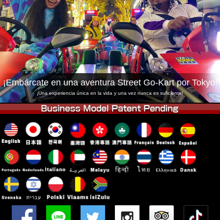
Empresa
Reservas
Cambiar Tienda
Tokyo Shinagawa
Tokyo Akihabara#1
Tokyo Akihabara#2
Tokyo Shibuya
Tokyo Shibuya Annex
Tokyo Bay
¡Embárcate en una aventura Street Go-Kart por Tokyo!
Tokyo Asakusa
Osaka
¡Una experiencia única en la vida y una vez nunca es suficiente!
Okinawa