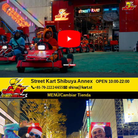
Street Kart Shibuya Annex
OPEN 10:00-22:00
📞+81-70-2222-6655
📧
shina@kart.st
MENÚ/Cambiar Tienda
INICIO
Acerca de
Especificaciones
Precios
Acceso
Testimonios
Preguntas Frecuentes