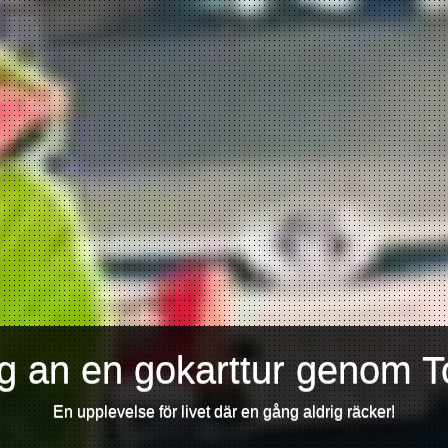
ig an en gokarttur genom T
En upplevelse för livet där en gång aldrig räcker!