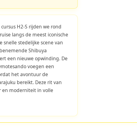
 cursus H2-S rijden we rond
ruise langs de meest iconische
e snelle stedelijke scene van
mbenemende Shibuya
vert een nieuwe opwinding. De
n Omotesando voegen een
oordat het avontuur de
rajuku bereikt. Deze rit van
r en moderniteit in volle