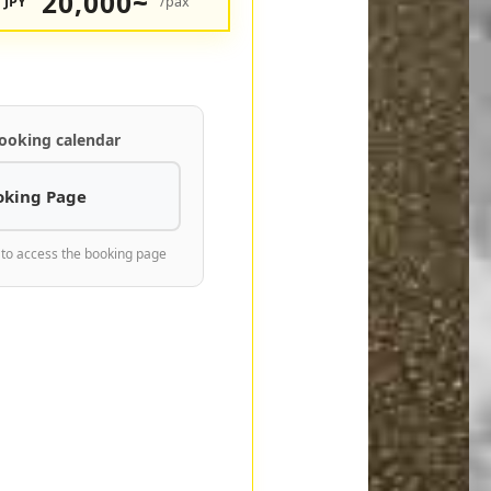
20,000~
JPY
/pax
ooking calendar
oking Page
 to access the booking page