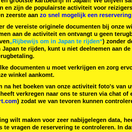
en
grootste kartbedrijf
in Japan! We blijven 
n
en zijn de
populairste activiteit
voor reiziger
en zeerste aan
zo snel mogelijk een reservering
er de vereiste originele documenten bij onze wi
men aan de activiteit en ontvangt u geen terugb
even
„Rijbewijs om in Japan te rijden“
) zonder 
apan te rijden, kunt u niet deelnemen aan de a
rugbetaling.
lke documenten u moet verkrijgen en zorg ervo
ze winkel aankomt.
na het boeken van onze activiteit foto's van u
eeft verkregen naar ons te sturen via chat of 
rt.com
) zodat we van tevoren kunnen controler
ing wilt maken voor zeer nabijgelegen data, hee
 te vragen de reservering te controleren. In da