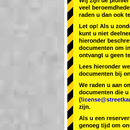
Wij zijn de
pionier
veel beroemdhede
raden u dan ook t
Let op! Als u zond
kunt u niet deelne
hieronder beschr
documenten om in J
ontvangt u geen te
Lees hieronder we
documenten bij on
We raden u aan om 
documenten die u h
(
license@streetka
zijn.
Als u een reserver
genoeg tijd om ons