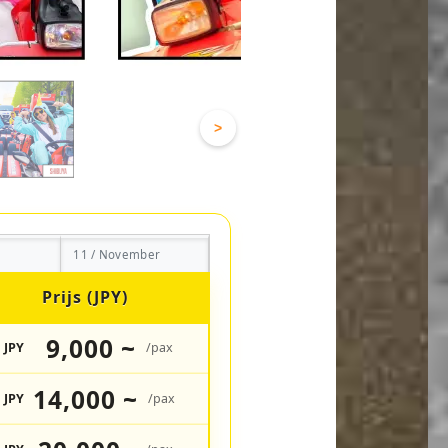
>
11 / November
Prijs (JPY)
9,000 ~
JPY
/pax
14,000 ~
JPY
/pax