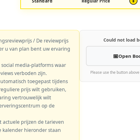
Standard
Regular Price
¥
Could not load b
gsreviewprijs / De reviewprijs
er u van plan bent uw ervaring
Open Bo
r social media-platforms waar
eviews verboden zijn.
Please use the button above
automatisch toegepast tijdens
eguliere prijs wilt gebruiken,
aring vertrouwelijk wilt
serveringscentrum op de
actuele prijzen de tarieven
 de kalender hieronder staan