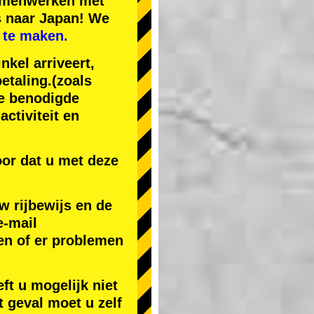
samenwerken met
s naar Japan! We
 te maken.
nkel arriveert,
etaling.
(zoals
de benodigde
ctiviteit en
or dat u met deze
w rijbewijs en de
e-mail
en of er problemen
ft u mogelijk niet
t geval moet u zelf