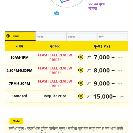
अगस्त
सितंबर
अक्टूबर
नवंबर
समय
प्रकार
मूल्य (JPY)
FLASH SALE REVIEW
7,000 ~
10AM-1PM
JPY
/pax
¥
PRICE!
FLASH SALE REVIEW
8,000 ~
2:30PM-5:30PM
JPY
/pax
¥
PRICE!
FLASH SALE REVIEW
9,000 ~
7PM-8:30PM
JPY
/pax
¥
PRICE!
15,000~
Standard
Regular Price
JPY
/pax
¥
समीक्षा मूल्य / प्रारंभिक बुकिंग समीक्षा मूल्य / समीक्षा मूल्य तब लागू होता है जब आप अपने