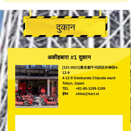
दुकान
अकीहबारा #1 दुकान
[101-0021]東京都千代田区外神田4-
12-9
4-12-9 Sotokanda Chiyoda ward
Tokyo, Japan
TEL
+81-80-1199-1199
ईमेल
shina@kart.st