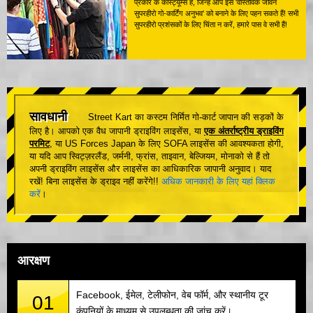
प्रकार के कॉस्ट्यूम्स हैं, जिन्हें आप इस 'वास्तविक जीवन
सुपरहीरो गो-कार्टिंग अनुभव' को बनाने के लिए पहन सकते हैं! सभी
सुपरहीरो प्रशंसकों के लिए चिंता न करें, हमारे पास वे सभी हैं!
सावधानी
Street Kart का कस्टम निर्मित गो-कार्ट जापान की सड़कों के
लिए है। आपको एक वैध जापानी ड्राइविंग लाइसेंस, या
एक अंतर्राष्ट्रीय ड्राइविंग
परमिट
, या US Forces Japan के लिए SOFA लाइसेंस की आवश्यकता होगी,
या यदि आप स्विट्ज़रलैंड, जर्मनी, फ्रांस, ताइवान, बेल्जियम, मोनाको से हैं तो
अपनी ड्राइविंग लाइसेंस और लाइसेंस का आधिकारिक जापानी अनुवाद। याद
रखें! बिना लाइसेंस के ड्राइव नहीं करेंगे!!
अधिक जानकारी के लिए यहां क्लिक
करें
।
आरक्षण
Facebook, ईमेल, टेलीफोन, वेब फॉर्म, और स्थानीय टूर
01
कंपनियों के माध्यम से उपलब्धता की जांच करें।