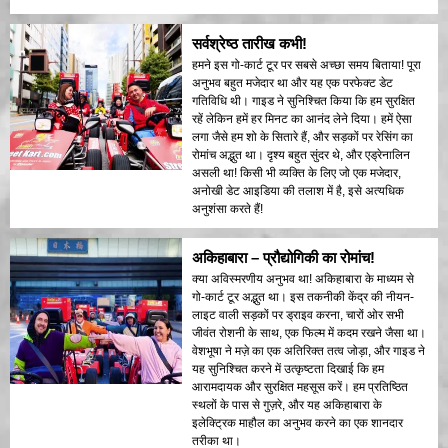
सर्वश्रेष्ठ तारीख कभी!
हमने इस गो-कार्ट टूर पर सबसे अच्छा समय बिताया! पूरा
अनुभव बहुत मजेदार था और यह एक परफेक्ट डेट
गतिविधि थी। गाइड ने सुनिश्चित किया कि हम सुरक्षित
रहें लेकिन हमें हर मिनट का आनंद लेने दिया। हमें ऐसा
लगा जैसे हम शो के सितारे हैं, और सड़कों पर रेसिंग का
रोमांच अद्भुत था। दृश्य बहुत सुंदर थे, और एड्रेनालिन
असली था! किसी भी व्यक्ति के लिए जो एक मजेदार,
अनोखी डेट आइडिया की तलाश में है, इसे अत्यधिक
अनुशंसा करते हैं!
अकिहाबारा – प्रौद्योगिकी का रोमांच!
क्या अविस्मरणीय अनुभव था! अकिहाबारा के माध्यम से
गो-कार्ट टूर अद्भुत था। इस तकनीकी केंद्र की नीयन-
लाइट वाली सड़कों पर ड्राइव करना, चारों ओर सभी
जीवंत रोशनी के साथ, एक फिल्म में कदम रखने जैसा था।
वेशभूषा ने मज़े का एक अतिरिक्त तत्व जोड़ा, और गाइड ने
यह सुनिश्चित करने में उत्कृष्टता दिखाई कि हम
आरामदायक और सुरक्षित महसूस करें। हम प्रतिष्ठित
स्थलों के पास से गुज़रे, और यह अकिहाबारा के
इलेक्ट्रिक माहौल का अनुभव करने का एक शानदार
तरीका था।