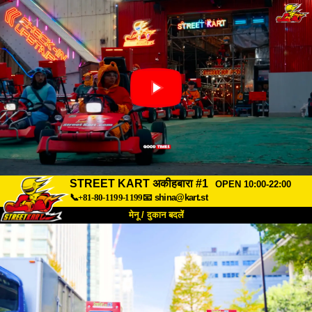
STREET KART अकीहबारा #1
OPEN 10:00-22:00
📞+81-80-1199-1199
📧
shina@kart.st
मेनू / दुकान बदलें
TOP
हमारे बारे में
विशेषताएँ
कीमत
पहुंच
वॉयस
FAQ