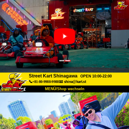
Street Kart Shinagawa
OPEN 10:00-22:00
📞+81-80-9988-9988
📧
shina@kart.st
MENÜ/Shop wechseln
START
Über uns
Spezifikationen
Preise
Anfahrt
Bewertungen
FAQ