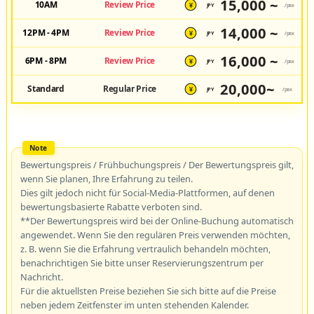
15,000 ~
10AM
Review Price
JPY
/pax
¥
14,000 ~
12PM - 4PM
Review Price
JPY
/pax
¥
16,000 ~
6PM - 8PM
Review Price
JPY
/pax
¥
20,000~
Standard
Regular Price
JPY
/pax
¥
Bewertungspreis / Frühbuchungspreis / Der Bewertungspreis gilt,
wenn Sie planen, Ihre Erfahrung zu teilen.
Dies gilt jedoch nicht für Social-Media-Plattformen, auf denen
bewertungsbasierte Rabatte verboten sind.
**Der Bewertungspreis wird bei der Online-Buchung automatisch
angewendet. Wenn Sie den regulären Preis verwenden möchten,
z. B. wenn Sie die Erfahrung vertraulich behandeln möchten,
benachrichtigen Sie bitte unser Reservierungszentrum per
Nachricht.
Für die aktuellsten Preise beziehen Sie sich bitte auf die Preise
neben jedem Zeitfenster im unten stehenden Kalender.