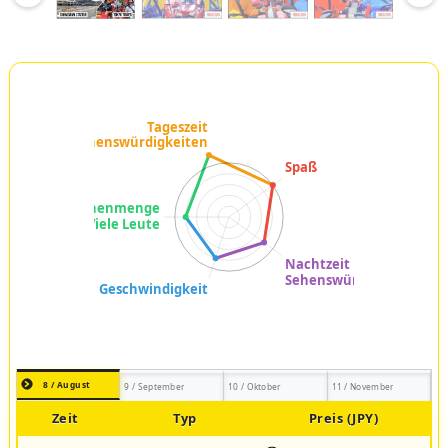
8 / August
9 / September
10 / Oktober
11 / November
Zeit
Typ
Preis (JPY)