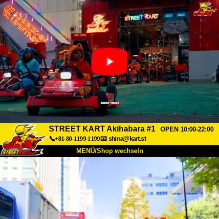
STREET KART Akihabara #1
OPEN 10:00-22:00
📞+81-80-1199-1199
📧
shina@kart.st
MENÜ/Shop wechseln
START
Über uns
Spezifikationen
Preise
Anfahrt
Bewertungen
FAQ