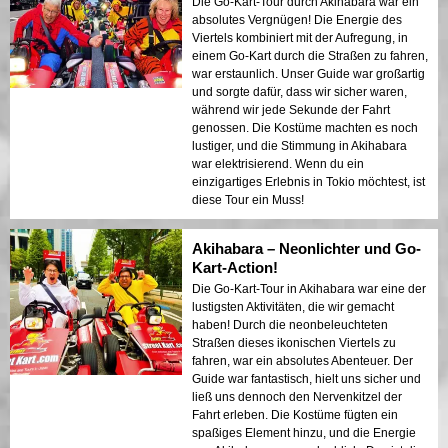
Die Go-Kart-Tour durch Akihabara war ein
absolutes Vergnügen! Die Energie des
Viertels kombiniert mit der Aufregung, in
einem Go-Kart durch die Straßen zu fahren,
war erstaunlich. Unser Guide war großartig
und sorgte dafür, dass wir sicher waren,
während wir jede Sekunde der Fahrt
genossen. Die Kostüme machten es noch
lustiger, und die Stimmung in Akihabara
war elektrisierend. Wenn du ein
einzigartiges Erlebnis in Tokio möchtest, ist
diese Tour ein Muss!
Akihabara – Neonlichter und Go-
Kart-Action!
Die Go-Kart-Tour in Akihabara war eine der
lustigsten Aktivitäten, die wir gemacht
haben! Durch die neonbeleuchteten
Straßen dieses ikonischen Viertels zu
fahren, war ein absolutes Abenteuer. Der
Guide war fantastisch, hielt uns sicher und
ließ uns dennoch den Nervenkitzel der
Fahrt erleben. Die Kostüme fügten ein
spaßiges Element hinzu, und die Energie