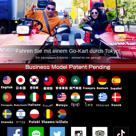
Unternehmen
Buchung
Shop wechseln
Tokio Shinagawa
Tokio Akihabara#1
Tokio Akihabara#2
Tokio Shibuya
Tokio Shibuya Annex
Tokio Bucht
Fahren Sie mit einem Go-Kart durch Tokyo!
Tokio Asakusa
Osaka
Ein einmaliges Erlebnis – einmal ist nie genug!
Okinawa